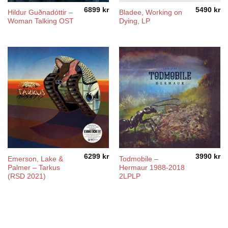
6899
kr
5490
kr
Hildur Guðnadóttir –
Bladee, Working on
Woman Talking OST
Dying, LP
6299
kr
3990
kr
Emerson, Lake &
Todmobile –
Palmer – Tarkus
Hermaur 1988-2018
(RSD 2021)
2LPLP