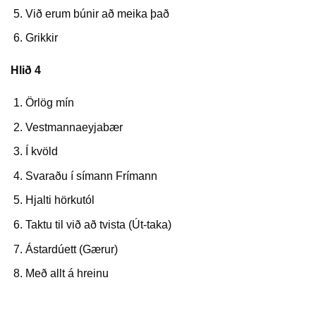
Við erum búnir að meika það
Grikkir
Hlið 4
Örlög mín
Vestmannaeyjabær
Í kvöld
Svaraðu í símann Frímann
Hjalti hörkutól
Taktu til við að tvista (Út-taka)
Ástardúett (Gærur)
Með allt á hreinu