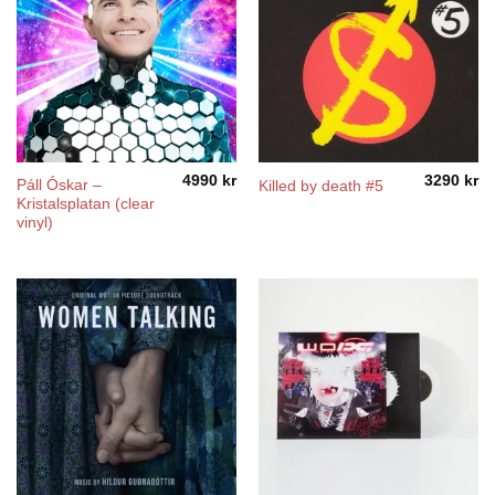
4990
kr
3290
kr
Páll Óskar –
Killed by death #5
Kristalsplatan (clear
vinyl)