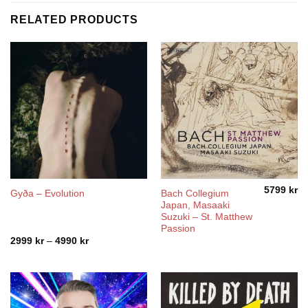
RELATED PRODUCTS
5799
kr
Bach Collegium
Gyða – Evolution
Japan, Masaaki
Suzuki – St. Matthew
Passion
Price
2999
kr
–
4990
kr
range:
2999 kr
through
4990 kr