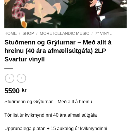
HOME
/
SHOP
/
MORE ICELANDIC MUSIC
/
7" VINYL
Stuðmenn og Grýlurnar – Með allt á
hreinu (40 ára afmælisútgáfa) 2LP
Svartur vínyll
5590
kr
Stuðmenn og Grýlurnar – Með allt á hreinu
Tónlist úr kvikmyndinni 40 ára afmælisútgáfa
Upprunalega platan + 15 aukalög úr kvikmyndinni