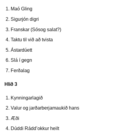
Maó Gling
Sigurjón digri
Franskar (Sósog salat?)
Taktu til við að tvista
Ástardúett
Slá í gegn
Ferðalag
Hlið 3
Kynningarlagið
Valur og jarðarberjamaukið hans
Æði
Dúddi Rádd’okkur heilt