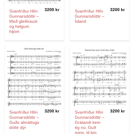
3200
kr
3200
kr
Svanfríður Hlín
Svanfríður Hlín
Gunnarsdóttir –
Gunnarsdóttir –
Með gleðiraust
Ísland
og helgum
hljóm
3200
kr
3200
kr
Svanfríður Hlín
Svanfríður Hlín
Gunnarsdóttir –
Gunnarsdóttir –
Guðs almáttugs
Grátandi kem
dóttir dýr
ég nú, Guð
minn, til þín