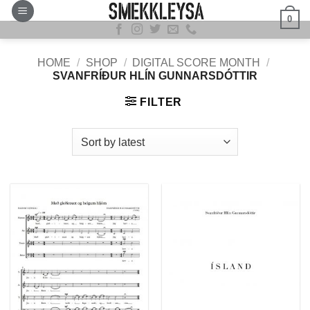
Skip
0
to
content
HOME
/
SHOP
/
DIGITAL SCORE MONTH
/
SVANFRÍÐUR HLÍN GUNNARSDÓTTIR
FILTER