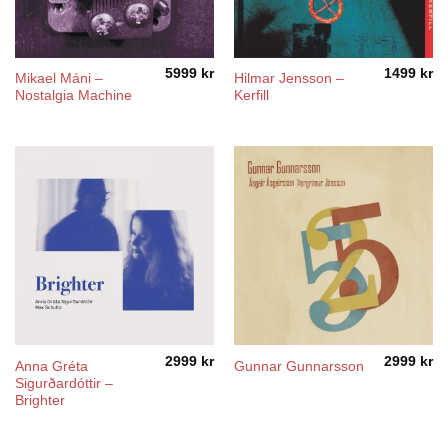
5999
kr
1499
kr
Mikael Máni –
Hilmar Jensson –
Nostalgia Machine
Kerfill
2999
kr
2999
kr
Anna Gréta
Gunnar Gunnarsson
Sigurðardóttir –
Brighter