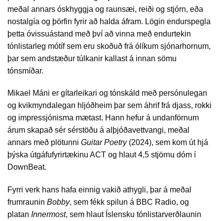
meðal annars óskhyggja og raunsæi, reiði og stjórn, eða
nostalgía og þörfin fyrir að halda áfram. Lögin endurspegla
þetta óvissuástand með því að vinna með endurtekin
tónlistarleg mótíf sem eru skoðuð frá ólíkum sjónarhornum,
þar sem andstæður túlkanir kallast á innan sömu
tónsmíðar.
Mikael Máni er gítarleikari og tónskáld með persónulegan
og kvikmyndalegan hljóðheim þar sem áhrif frá djass, rokki
og impressjónisma mætast. Hann hefur á undanförnum
árum skapað sér sérstöðu á alþjóðavettvangi, meðal
annars með plötunni
Guitar Poetry
(2024), sem kom út hjá
þýska útgáfufyrirtækinu ACT og hlaut 4,5 stjörnu dóm í
DownBeat.
Fyrri verk hans hafa einnig vakið athygli, þar á meðal
frumraunin
Bobby
, sem fékk spilun á BBC Radio, og
platan
Innermost
, sem hlaut Íslensku tónlistarverðlaunin