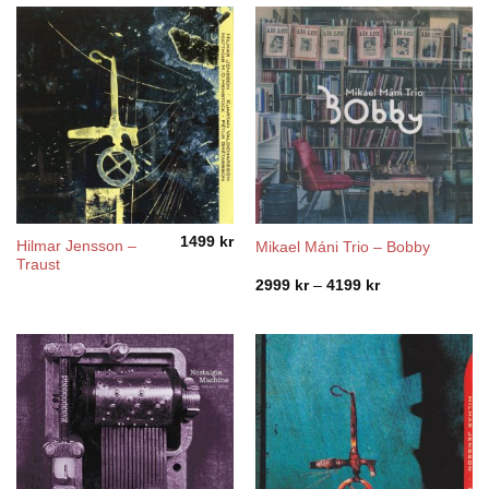
1499
kr
Hilmar Jensson –
Mikael Máni Trio – Bobby
Traust
Price
2999
kr
–
4199
kr
range:
2999 kr
through
4199 kr