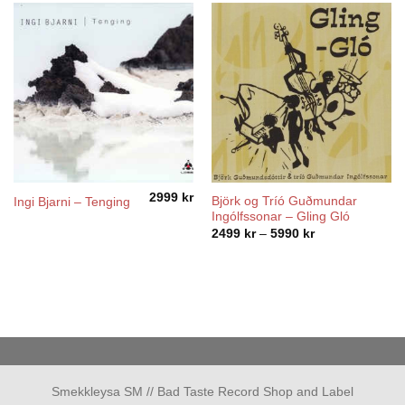
2999
kr
Björk og Tríó Guðmundar
Ingi Bjarni ‎– Tenging
Ingólfssonar – Gling Gló
Price
2499
kr
–
5990
kr
range:
2499 kr
through
5990 kr
Smekkleysa SM // Bad Taste Record Shop and Label