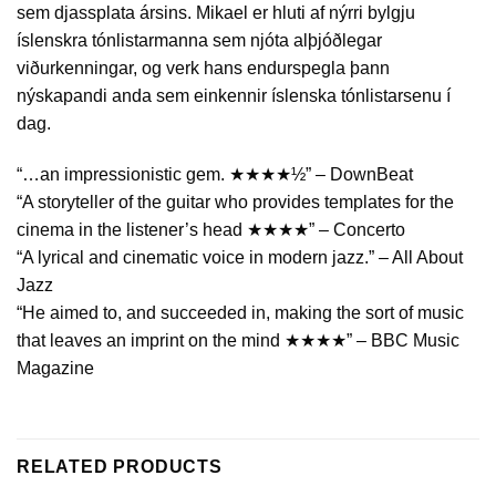
sem djassplata ársins. Mikael er hluti af nýrri bylgju
íslenskra tónlistarmanna sem njóta alþjóðlegar
viðurkenningar, og verk hans endurspegla þann
nýskapandi anda sem einkennir íslenska tónlistarsenu í
dag.
“…an impressionistic gem. ★★★★½” – DownBeat
“A storyteller of the guitar who provides templates for the
cinema in the listener’s head ★★★★” – Concerto
“A lyrical and cinematic voice in modern jazz.” – All About
Jazz
“He aimed to, and succeeded in, making the sort of music
that leaves an imprint on the mind ★★★★” – BBC Music
Magazine
RELATED PRODUCTS