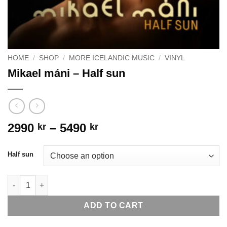
HOME
/
SHOP
/
MORE ICELANDIC MUSIC
/
VINYL
Mikael máni – Half sun
Price
2990
–
5490
kr
kr
range:
2990 kr
Half sun
through
5490 kr
Mikael máni - Half sun quantity
ADD TO CART