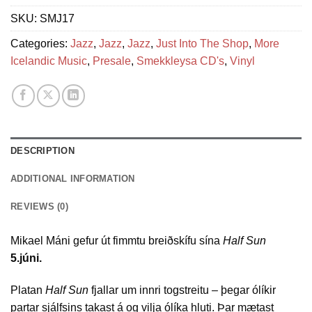
SKU:
SMJ17
Categories:
Jazz
,
Jazz
,
Jazz
,
Just Into The Shop
,
More
Icelandic Music
,
Presale
,
Smekkleysa CD's
,
Vinyl
DESCRIPTION
ADDITIONAL INFORMATION
REVIEWS (0)
Mikael Máni gefur út fimmtu breiðskífu sína
Half Sun
5.júni.
Platan
Half Sun
fjallar um innri togstreitu – þegar ólíkir
partar sjálfsins takast á og vilja ólíka hluti. Þar mætast